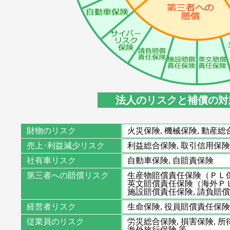
法人のリスクと補償の対
財物のリスク
火災保険, 機械保険, 動産総
売上･利益減少リスク
利益総合保険, 取引信用保険
社有車リスク
自動車保険, 自賠責保険
第三者への賠償リスク
生産物賠償責任保険（ＰＬ
英文賠償責任保険（海外Ｐ
施設賠償責任保険, 請負賠償
経営者リスク
生命保険, 役員賠償責任保険
従業員のリスク
労災総合保険, 損害保険, 所
海外旅行保険 等